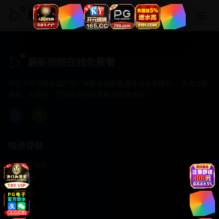
最新视频在线免费看
最新视频在线免费看
专注于提供最新国产热门电影电视剧免费在线观看服务， 高清流畅
播放，无插件，打造纯净的免费影视观看体验！
快速导航
首页推荐
精选剧情
热门动作
浪漫爱情