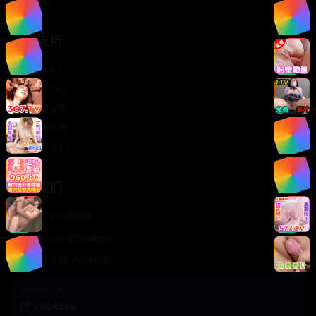
轻松喜剧
服务支持
客服中心
帮助中心
使用指南
版权声明
关于我们
联系我们
400-888-8888
support@Cookseo
在线客服 7×24小时
商务合作✈️
Cookseo